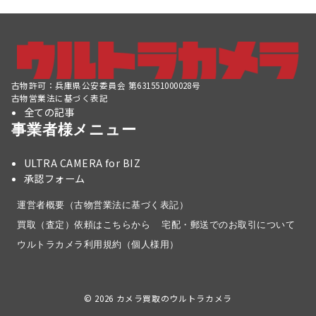
の
ペ
ー
ジ
古物許可：兵庫県公安委員会 第631551000028号
送
古物営業法に基づく表記
全ての記事
り
事業者様メニュー
ULTRA CAMERA for BIZ
承認フォーム
運営者概要（古物営業法に基づく表記）
買取（査定）依頼はこちらから
宅配・郵送でのお取引について
ウルトラカメラ利用規約（個人様用）
© 2026
カメラ買取のウルトラカメラ