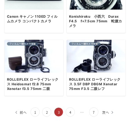
Canon キャノン 110ED フィル
Konishiroku 小西六 Durax
ムカメラ コンパクトカメラ
F4.5 f=7.5cm 75mm 蛇腹カ
メラ
フィルム一眼カメラ買取
フィルム一眼カメラ買取
ROLLEIFLEX ローライフレック
ROLLEIFLEX ローライフレック
ス Heidosmat f2.8 75mm
ス 3.5F DBP DBGM Xenotar
Xenotar f3.5 75mm 二眼
75mm F3.5 二眼レフ
投
前へ
1
2
3
4
…
7
次へ
稿