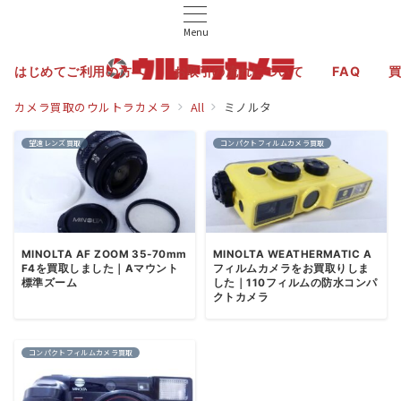
Menu
はじめてご利用の方へ
お取引の流れについて
FAQ
カメラ買取のウルトラカメラ
All
ミノルタ
望遠レンズ買取
コンパクトフィルムカメラ買取
MINOLTA AF ZOOM 35-70mm
MINOLTA WEATHERMATIC A
F4を買取しました｜Aマウント
フィルムカメラをお買取りしま
標準ズーム
した｜110フィルムの防水コンパ
クトカメラ
コンパクトフィルムカメラ買取