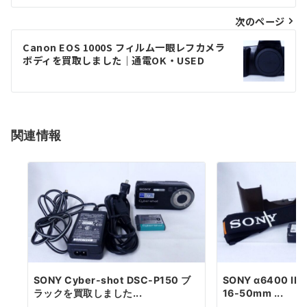
ナ
次のページ
ビ
ゲ
Canon EOS 1000S フィルム一眼レフカメラ
ボディを買取しました｜通電OK・USED
ー
シ
ョ
関連情報
ン
SONY Cyber-shot DSC-P150 ブ
SONY α6400 ILC
ラックを買取しました...
16-50mm ...